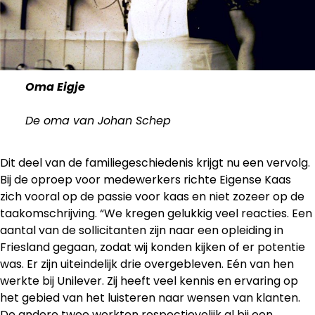
Home
Kaas
Kaasmakers
Kaasboerderij
Oma Eigje
Onze koeien
De oma van Johan Schep
Historie
Nieuws
Dit deel van de familiegeschiedenis krijgt nu een vervolg.
Bij de oproep voor medewerkers richte Eigense Kaas
Contact
zich vooral op de passie voor kaas en niet zozeer op de
taakomschrijving. “We kregen gelukkig veel reacties. Een
aantal van de sollicitanten zijn naar een opleiding in
Friesland gegaan, zodat wij konden kijken of er potentie
was. Er zijn uiteindelijk drie overgebleven. Eén van hen
werkte bij Unilever. Zij heeft veel kennis en ervaring op
het gebied van het luisteren naar wensen van klanten.
De andere twee werkten respectievelijk al bij een