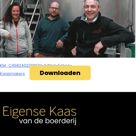
KM_C45824021319170-Artikel-Schep-
Downloaden
Kaasmakers