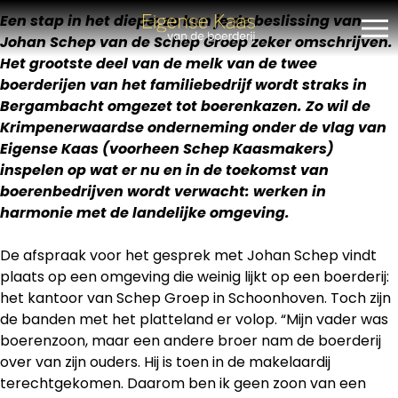
Skip
Een stap in het diepe: zo kun je de beslissing van
to
Johan Schep van de Schep Groep zeker omschrijven.
content
Het grootste deel van de melk van de twee
boerderijen van het familiebedrijf wordt straks in
Bergambacht omgezet tot boerenkazen. Zo wil de
Krimpenerwaardse onderneming onder de vlag van
Eigense Kaas (voorheen Schep Kaasmakers)
inspelen op wat er nu en in de toekomst van
boerenbedrijven wordt verwacht: werken in
harmonie met de landelijke omgeving.
De afspraak voor het gesprek met Johan Schep vindt
plaats op een omgeving die weinig lijkt op een boerderij:
het kantoor van Schep Groep in Schoonhoven. Toch zijn
de banden met het platteland er volop. “Mijn vader was
boerenzoon, maar een andere broer nam de boerderij
over van zijn ouders. Hij is toen in de makelaardij
terechtgekomen. Daarom ben ik geen zoon van een